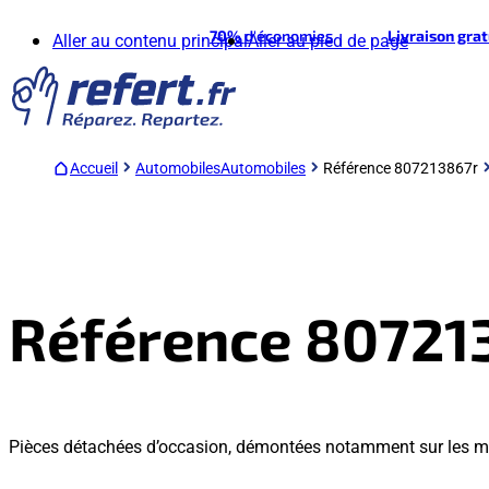
70%
d'économies
Livraison gra
Aller au contenu principal
Aller au pied de page
Accueil
Automobiles
Automobiles
Référence 807213867r
Référence 80721
Pièces détachées d’occasion, démontées notamment sur les m