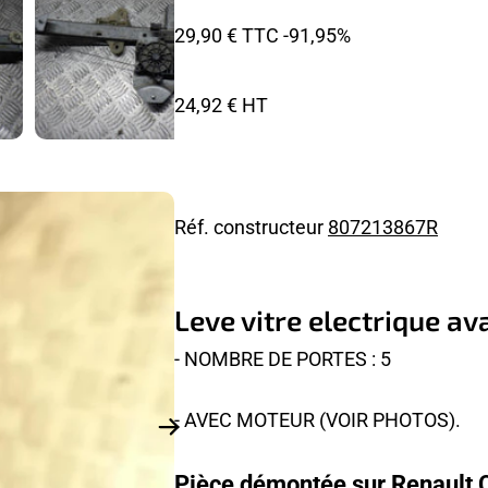
29,90 € TTC
-91,95%
24,92 € HT
Réf. constructeur
807213867R
Leve vitre electrique a
- NOMBRE DE PORTES : 5
- AVEC MOTEUR (VOIR PHOTOS).
Pièce démontée sur Renault C