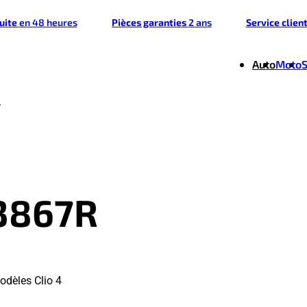
tuite
en 48 heures
Pièces garanties
2 ans
Service clien
Auto
Moto
3867R
odèles Clio 4