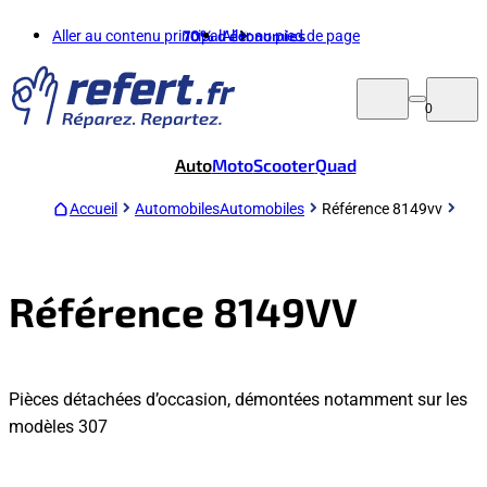
Aller au contenu principal
70%
d'économies
Aller au pied de page
0
Auto
Moto
Scooter
Quad
Accueil
Automobiles
Automobiles
Référence 8149vv
Référence 8149VV
Pièces détachées d’occasion, démontées notamment sur les
modèles 307