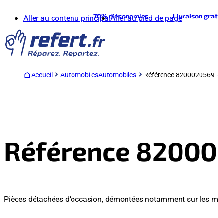
70%
d'économies
Livraison gra
Aller au contenu principal
Aller au pied de page
Accueil
Automobiles
Automobiles
Référence 8200020569
Référence 8200
Pièces détachées d’occasion, démontées notamment sur les m