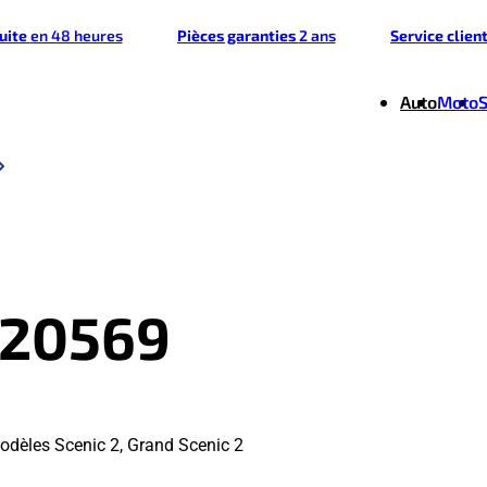
tuite
en 48 heures
Pièces garanties
2 ans
Service clien
Auto
Moto
020569
odèles Scenic 2, Grand Scenic 2