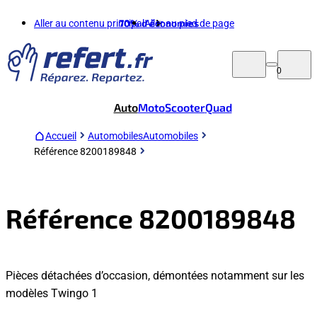
Aller au contenu principal
70%
d'économies
Aller au pied de page
0
Auto
Moto
Scooter
Quad
Accueil
Automobiles
Automobiles
Référence 8200189848
Référence 8200189848
Pièces détachées d’occasion, démontées notamment sur les
modèles Twingo 1