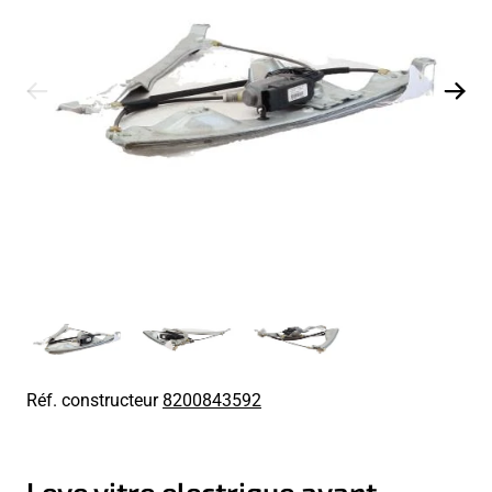
Réf. constructeur
8200843592
Leve vitre electrique avant