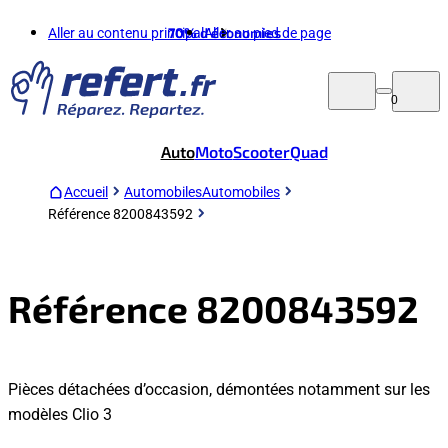
Aller au contenu principal
70%
d'économies
Aller au pied de page
0
Auto
Moto
Scooter
Quad
Accueil
Automobiles
Automobiles
Référence 8200843592
Référence 8200843592
Pièces détachées d’occasion, démontées notamment sur les
modèles Clio 3