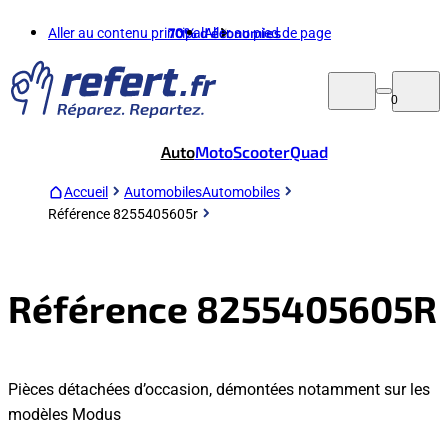
Aller au contenu principal
70%
d'économies
Aller au pied de page
0
Auto
Moto
Scooter
Quad
Accueil
Automobiles
Automobiles
Référence 8255405605r
Référence 8255405605R
Pièces détachées d’occasion, démontées notamment sur les
modèles Modus