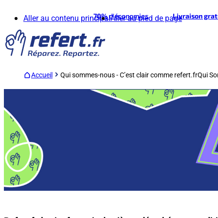
70%
d'économies
Livraison gra
Aller au contenu principal
Aller au pied de page
Accueil
Qui sommes-nous - C’est clair comme refert.fr
Qui So