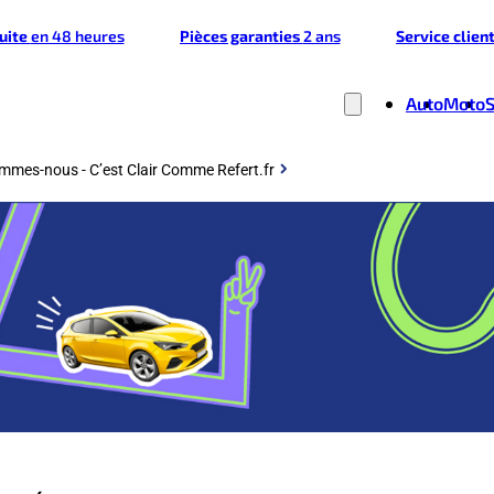
tuite
en 48 heures
Pièces garanties
2 ans
Service clien
Auto
Moto
mmes-nous - C’est Clair Comme Refert.fr