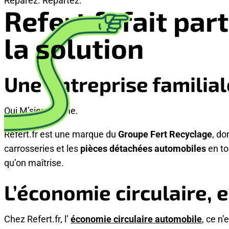
Réparez. Repartez.
Refert.fr fait par
la solution
Une entreprise familial
Oui M’sieur Dame.
Refert.fr est une marque du
Groupe Fert Recyclage
, do
carrosseries et les
pièces détachées automobiles
en to
qu’on maîtrise.
L’économie circulaire, 
Chez Refert.fr, l’
économie circulaire automobile
, ce n