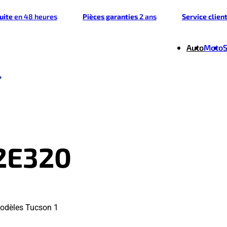
tuite
en 48 heures
Pièces garanties
2 ans
Service clien
Auto
Moto
2E320
modèles Tucson 1