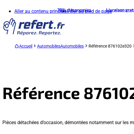
70%
d'économies
Livraison gra
Aller au contenu principal
Aller au pied de page
Accueil
Automobiles
Automobiles
Référence 876102e320
Référence 87610
Pièces détachées d’occasion, démontées notamment sur les 