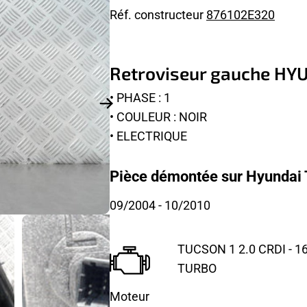
Réf. constructeur
876102E320
Retroviseur gauche HY
• PHASE : 1
• COULEUR : NOIR
• ELECTRIQUE
Pièce démontée sur Hyundai 
09/2004
- 10/2010
TUCSON 1 2.0 CRDI - 1
TURBO
Moteur