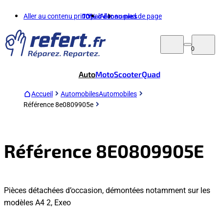
Aller au contenu principal
70%
d'économies
Aller au pied de page
0
Auto
Moto
Scooter
Quad
Accueil
Automobiles
Automobiles
Référence 8e0809905e
Référence 8E0809905E
Pièces détachées d’occasion, démontées notamment sur les
modèles A4 2, Exeo