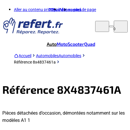
Aller au contenu principal
70%
d'économies
Aller au pied de page
0
Auto
Moto
Scooter
Quad
Accueil
Automobiles
Automobiles
Référence 8x4837461a
Référence 8X4837461A
Pièces détachées d’occasion, démontées notamment sur les
modèles A1 1