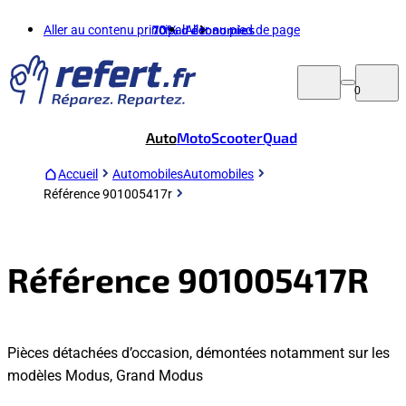
Aller au contenu principal
70%
d'économies
Aller au pied de page
0
Auto
Moto
Scooter
Quad
Accueil
Automobiles
Automobiles
Référence 901005417r
Référence 901005417R
Pièces détachées d’occasion, démontées notamment sur les
modèles Modus, Grand Modus