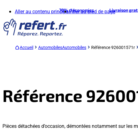
70%
d'économies
Livraison gra
Aller au contenu principal
Aller au pied de page
Accueil
Automobiles
Automobiles
Référence 926001571r
Référence 92600
Pièces détachées d’occasion, démontées notamment sur les mo