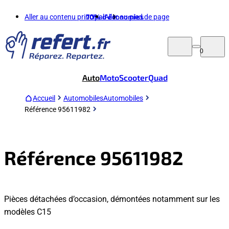
Aller au contenu principal
70%
d'économies
Aller au pied de page
0
Auto
Moto
Scooter
Quad
Accueil
Automobiles
Automobiles
Référence 95611982
Référence 95611982
Pièces détachées d’occasion, démontées notamment sur les
modèles C15