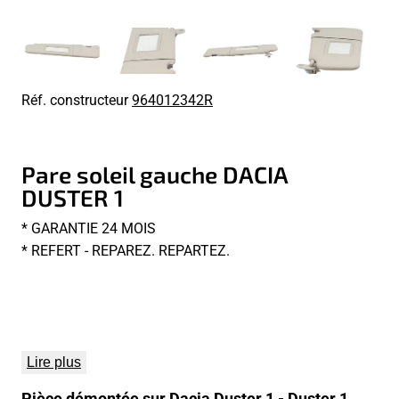
Réf. constructeur
964012342R
Pare soleil gauche DACIA
DUSTER 1
* GARANTIE 24 MOIS
* REFERT - REPAREZ. REPARTEZ.
Lire plus
Pièce démontée sur Dacia Duster 1 - Duster 1