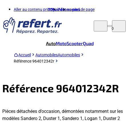
Aller au contenu principal
70%
d'économies
Aller au pied de page
0
Auto
Moto
Scooter
Quad
Accueil
Automobiles
Automobiles
Référence 964012342r
Référence 964012342R
Pièces détachées d’occasion, démontées notamment sur les
modèles Sandero 2, Duster 1, Sandero 1, Logan 1, Duster 2