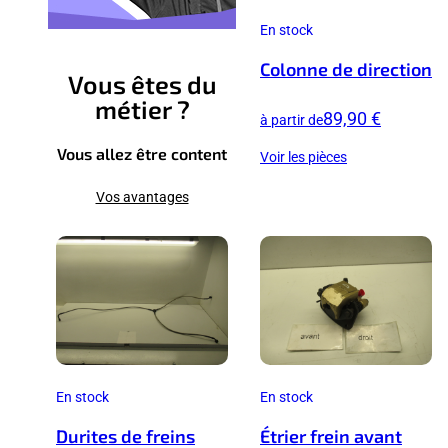
En stock
Colonne de direction
Vous êtes du
métier ?
89,90 €
à partir de
Vous allez être content
Voir les pièces
Vos avantages
En stock
En stock
Durites de freins
Étrier frein avant