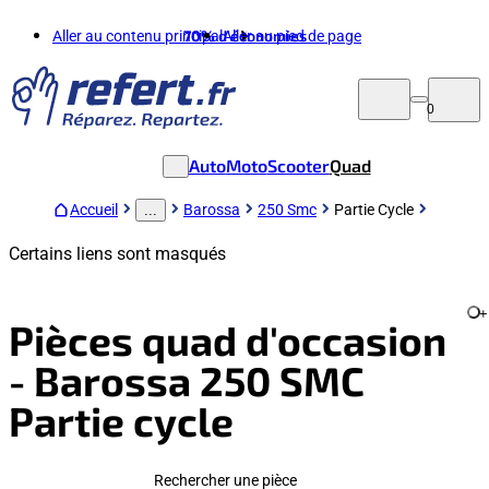
Aller au contenu principal
70%
d'économies
Aller au pied de page
0
Auto
Moto
Scooter
Quad
Accueil
Barossa
250 Smc
Partie Cycle
...
Certains liens sont masqués
+
Pièces quad d'occasion
- Barossa 250 SMC
Partie cycle
Rechercher une pièce