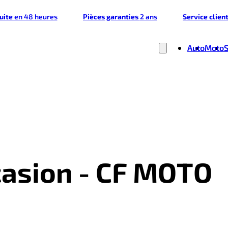
tuite
en 48 heures
Pièces garanties
2 ans
Service clien
Auto
Moto
casion - CF MOTO