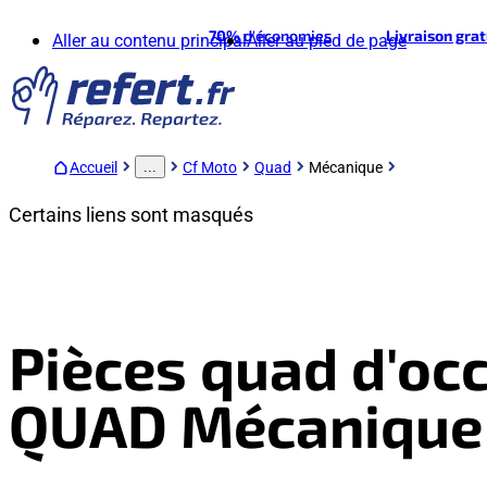
70%
d'économies
Livraison gra
Aller au contenu principal
Aller au pied de page
Accueil
Cf Moto
Quad
Mécanique
...
Certains liens sont masqués
Pièces quad d'oc
QUAD Mécanique