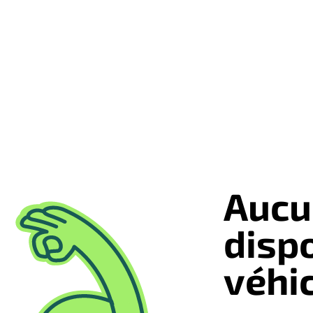
Aucu
disp
véhi