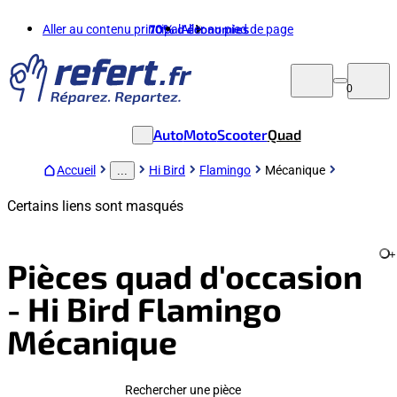
Aller au contenu principal
70%
d'économies
Aller au pied de page
0
Auto
Moto
Scooter
Quad
Accueil
Hi Bird
Flamingo
Mécanique
...
Certains liens sont masqués
+
Pièces quad d'occasion
- Hi Bird Flamingo
Mécanique
Rechercher une pièce