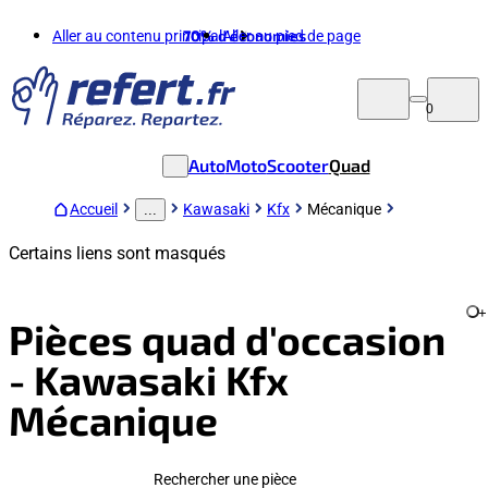
Aller au contenu principal
70%
d'économies
Aller au pied de page
0
Auto
Moto
Scooter
Quad
Accueil
Kawasaki
Kfx
Mécanique
...
Certains liens sont masqués
+
Pièces quad d'occasion
- Kawasaki Kfx
Mécanique
Rechercher une pièce