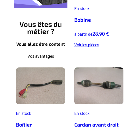
En stock
Bobine
Vous êtes du
métier ?
28,90 €
à partir de
Vous allez être content
Voir les pièces
Vos avantages
En stock
En stock
Boîtier
Cardan avant droit