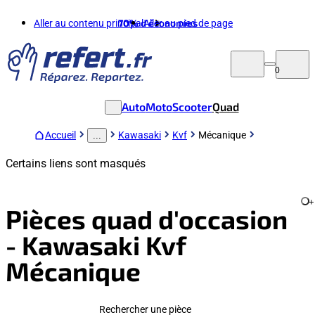
Aller au contenu principal
70%
d'économies
Aller au pied de page
0
Auto
Moto
Scooter
Quad
Accueil
Kawasaki
Kvf
Mécanique
...
Certains liens sont masqués
+
Pièces quad d'occasion
- Kawasaki Kvf
Mécanique
Rechercher une pièce