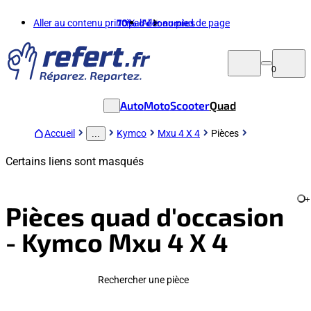
Aller au contenu principal
70%
d'économies
Aller au pied de page
0
Auto
Moto
Scooter
Quad
Accueil
Kymco
Mxu 4 X 4
Pièces
...
Certains liens sont masqués
+
Pièces quad d'occasion
- Kymco Mxu 4 X 4
Rechercher une pièce