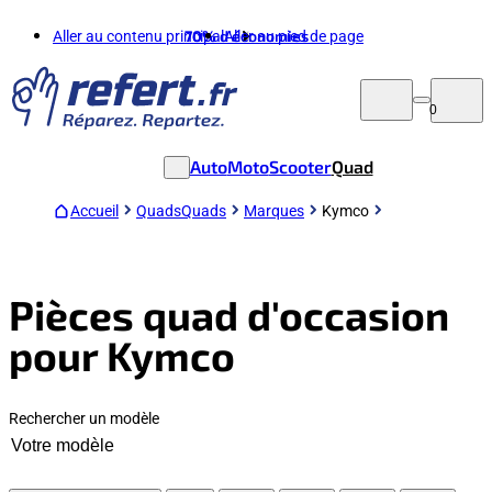
Aller au contenu principal
70%
d'économies
Aller au pied de page
0
Auto
Moto
Scooter
Quad
Accueil
Quads
Quads
Marques
Kymco
Pièces quad d'occasion
pour Kymco
Rechercher un modèle