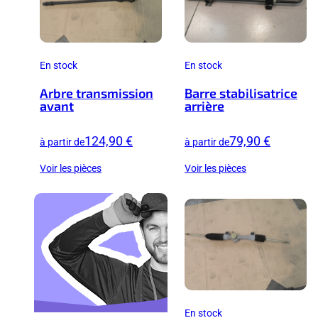
En stock
En stock
Arbre transmission
Barre stabilisatrice
avant
arrière
124,90 €
79,90 €
à partir de
à partir de
Voir les pièces
Voir les pièces
En stock