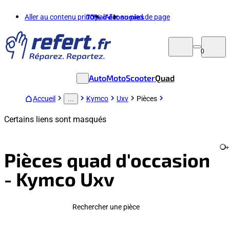
Aller au contenu principal
70%
d'économies
Aller au pied de page
0
Auto
Moto
Scooter
Quad
Accueil
Kymco
Uxv
Pièces
...
Certains liens sont masqués
+
Pièces quad d'occasion
- Kymco Uxv
Rechercher une pièce