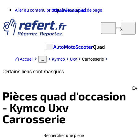
Aller au contenu principal
70%
d'économies
Aller au pied de page
0
Auto
Moto
Scooter
Quad
Accueil
Kymco
Uxv
Carrosserie
...
Certains liens sont masqués
+
Pièces quad d'occasion
- Kymco Uxv
Carrosserie
Rechercher une pièce