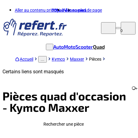
Aller au contenu principal
70%
d'économies
Aller au pied de page
0
Auto
Moto
Scooter
Quad
Accueil
Kymco
Maxxer
Pièces
...
Certains liens sont masqués
+
Pièces quad d'occasion
- Kymco Maxxer
Rechercher une pièce