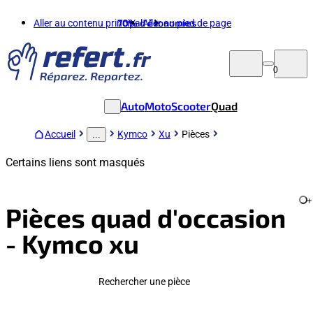
Aller au contenu principal
70%
d'économies
Aller au pied de page
0
Auto
Moto
Scooter
Quad
Accueil
Kymco
Xu
Pièces
...
Certains liens sont masqués
+
Pièces quad d'occasion
- Kymco xu
Rechercher une pièce