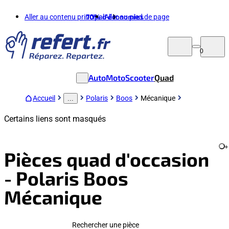
Aller au contenu principal
70%
d'économies
Aller au pied de page
0
Auto
Moto
Scooter
Quad
Accueil
Polaris
Boos
Mécanique
...
Certains liens sont masqués
+
Pièces quad d'occasion
- Polaris Boos
Mécanique
Rechercher une pièce