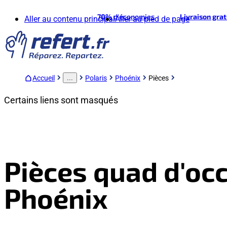
70%
d'économies
Livraison gra
Aller au contenu principal
Aller au pied de page
Accueil
Polaris
Phoénix
Pièces
...
Certains liens sont masqués
Pièces quad d'occ
Phoénix