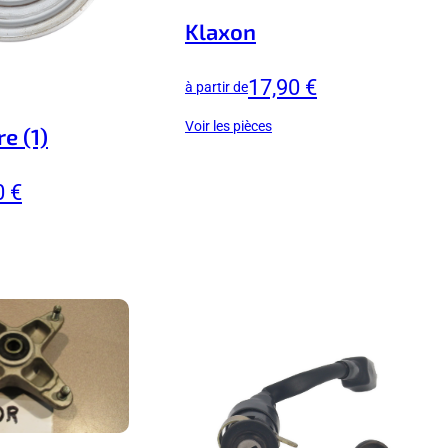
Klaxon
17,90 €
à partir de
Voir les pièces
re (1)
0 €