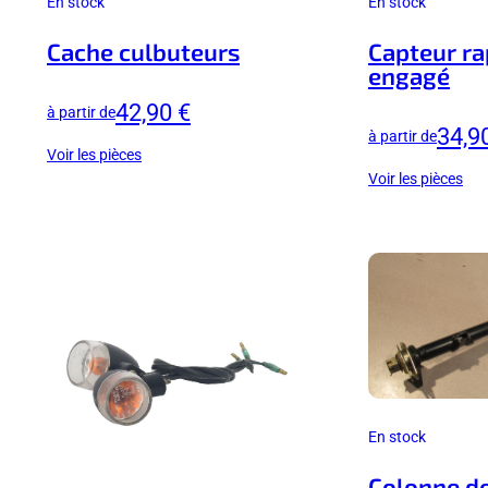
En stock
En stock
Cache culbuteurs
Capteur ra
engagé
42,90 €
à partir de
34,9
à partir de
Voir les pièces
Voir les pièces
En stock
Colonne de