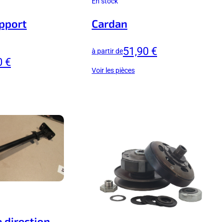
En stock
pport
Cardan
51,90 €
à partir de
0 €
Voir les pièces
 direction