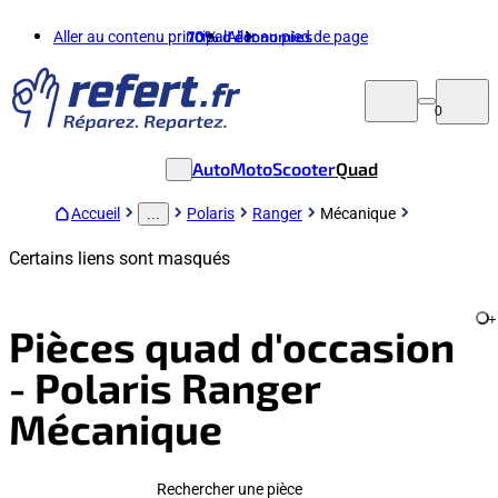
Aller au contenu principal
70%
d'économies
Aller au pied de page
0
Auto
Moto
Scooter
Quad
Accueil
Polaris
Ranger
Mécanique
...
Certains liens sont masqués
+
Pièces quad d'occasion
- Polaris Ranger
Mécanique
Rechercher une pièce