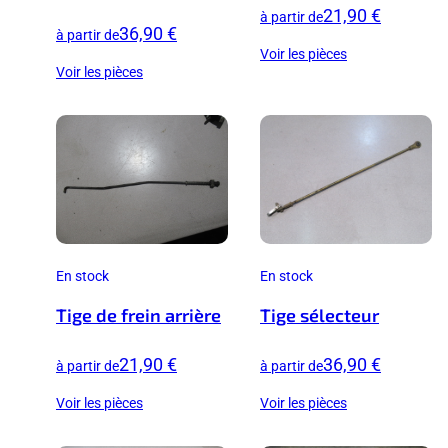
21,90 €
à partir de
36,90 €
à partir de
Voir les pièces
Voir les pièces
En stock
En stock
Tige de frein arrière
Tige sélecteur
21,90 €
36,90 €
à partir de
à partir de
Voir les pièces
Voir les pièces