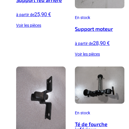
25,90 €
à partir de
En stock
Voir les pièces
Support moteur
28,90 €
à partir de
Voir les pièces
En stock
Té de fourche