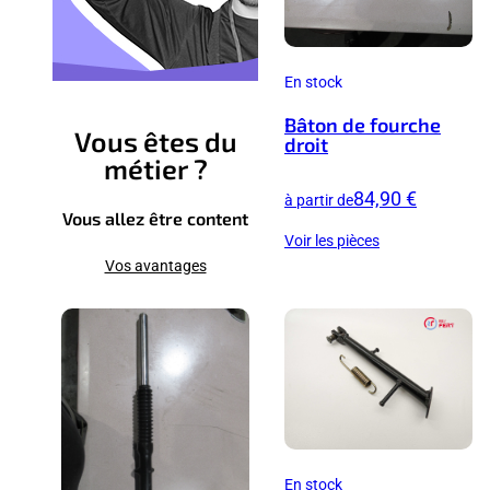
En stock
Bâton de fourche
Vous êtes du
droit
métier ?
84,90 €
à partir de
Vous allez être content
Voir les pièces
Vos avantages
En stock