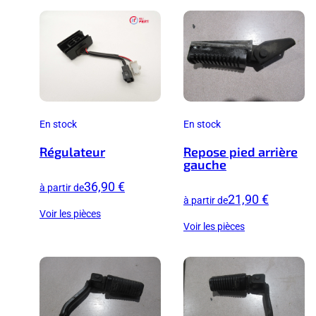
En stock
En stock
Régulateur
Repose pied arrière
gauche
36,90 €
à partir de
21,90 €
à partir de
Voir les pièces
Voir les pièces