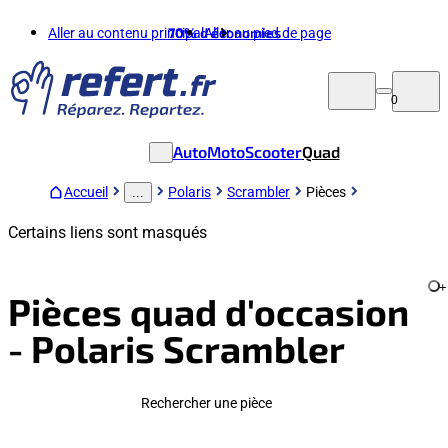
Aller au contenu principal
70%
d'économies
Aller au pied de page
0
Auto
Moto
Scooter
Quad
Accueil
Polaris
Scrambler
Pièces
...
Certains liens sont masqués
+
Pièces quad d'occasion
- Polaris Scrambler
Rechercher une pièce