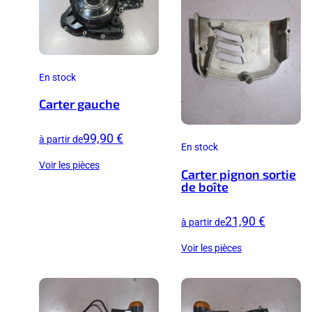
En stock
Carter gauche
99,90 €
à partir de
En stock
Voir les pièces
Carter pignon sortie
de boîte
21,90 €
à partir de
Voir les pièces