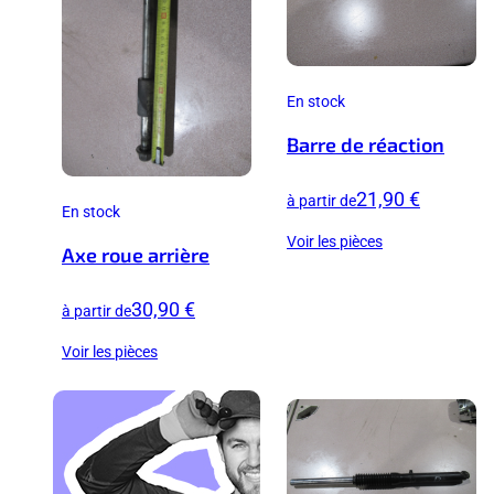
En stock
Barre de réaction
21,90 €
à partir de
En stock
Voir les pièces
Axe roue arrière
30,90 €
à partir de
Voir les pièces