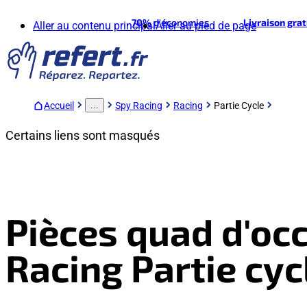
70%
d'économies
Livraison gra
Aller au contenu principal
Aller au pied de page
Accueil
Spy Racing
Racing
Partie Cycle
...
Certains liens sont masqués
Pièces quad d'occ
Racing Partie cyc