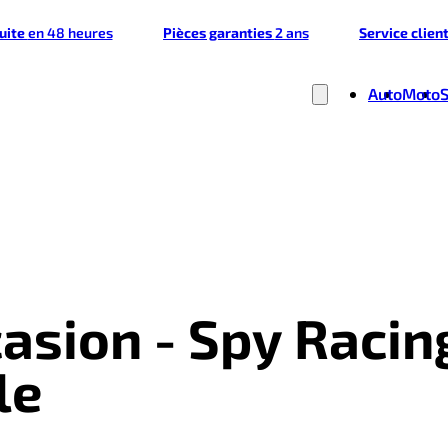
tuite
en 48 heures
Pièces garanties
2 ans
Service clien
Auto
Moto
asion - Spy Racin
le