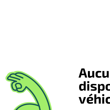
Aucu
disp
véhi