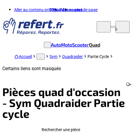
Aller au contenu principal
70%
d'économies
Aller au pied de page
0
Auto
Moto
Scooter
Quad
Accueil
Sym
Quadraider
Partie Cycle
...
Certains liens sont masqués
+
Pièces quad d'occasion
- Sym Quadraider Partie
cycle
Rechercher une pièce