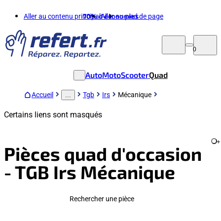
Aller au contenu principal
70%
d'économies
Aller au pied de page
0
Auto
Moto
Scooter
Quad
Accueil
Tgb
Irs
Mécanique
...
Certains liens sont masqués
+
Pièces quad d'occasion
- TGB Irs Mécanique
Rechercher une pièce