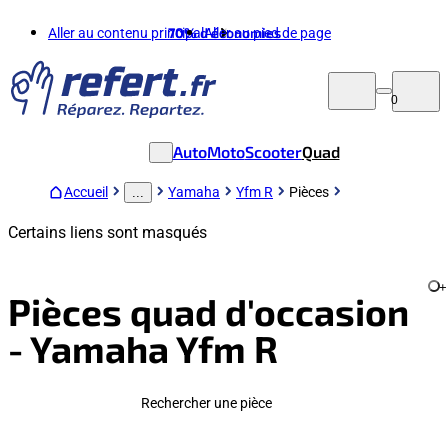
Aller au contenu principal
70%
d'économies
Aller au pied de page
0
Auto
Moto
Scooter
Quad
Accueil
Yamaha
Yfm R
Pièces
...
Certains liens sont masqués
+
Pièces quad d'occasion
- Yamaha Yfm R
Rechercher une pièce