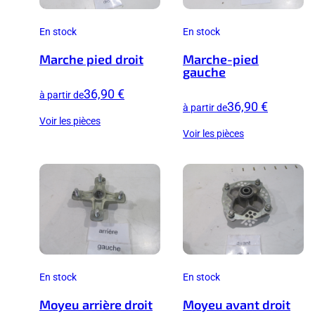
En stock
En stock
Marche pied droit
Marche-pied
gauche
36,90 €
à partir de
36,90 €
à partir de
Voir les pièces
Voir les pièces
En stock
En stock
Moyeu arrière droit
Moyeu avant droit