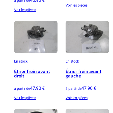
45,90 €
à partir de
Voir les pièces
Voir les pièces
En stock
En stock
Étrier frein avant
Étrier frein avant
droit
gauche
47,90 €
47,90 €
à partir de
à partir de
Voir les pièces
Voir les pièces