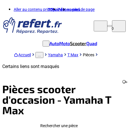
Aller au contenu principal
70%
d'économies
Aller au pied de page
0
Auto
Moto
Scooter
Quad
Accueil
Yamaha
T Max
Pièces
...
Certains liens sont masqués
+
Pièces scooter
d'occasion - Yamaha T
Max
Rechercher une pièce