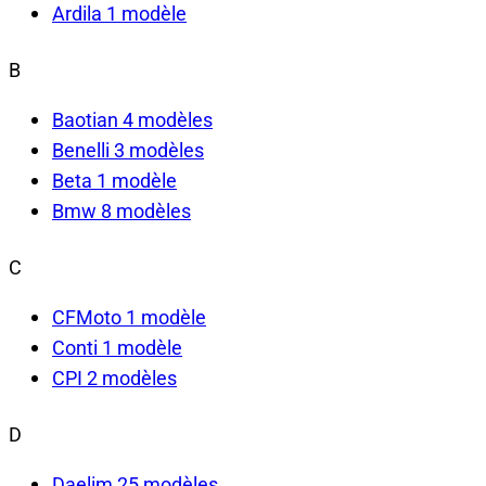
Ardila
1 modèle
B
Baotian
4 modèles
Benelli
3 modèles
Beta
1 modèle
Bmw
8 modèles
C
CFMoto
1 modèle
Conti
1 modèle
CPI
2 modèles
D
Daelim
25 modèles