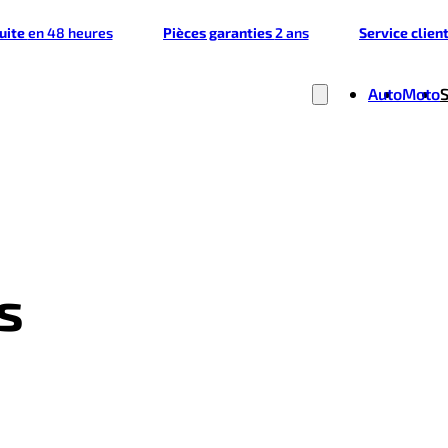
tuite
en 48 heures
Pièces garanties
2 ans
Service clien
Auto
Moto
s