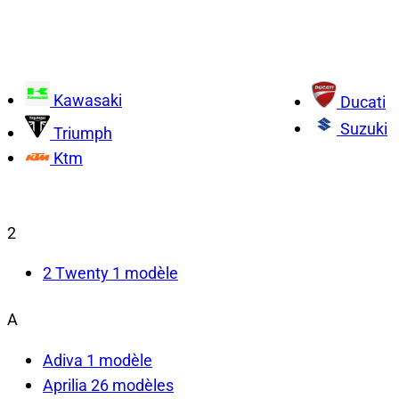
Kawasaki
Ducati
Suzuki
Triumph
Ktm
2
2 Twenty
1 modèle
A
Adiva
1 modèle
Aprilia
26 modèles