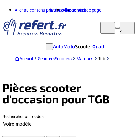
Aller au contenu principal
70%
d'économies
Aller au pied de page
0
Auto
Moto
Scooter
Quad
Accueil
Scooters
Scooters
Marques
Tgb
Pièces scooter
d'occasion pour TGB
Rechercher un modèle