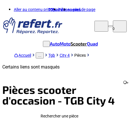
Aller au contenu principal
70%
d'économies
Aller au pied de page
0
Auto
Moto
Scooter
Quad
Accueil
Tgb
City 4
Pièces
...
Certains liens sont masqués
+
Pièces scooter
d'occasion - TGB City 4
Rechercher une pièce