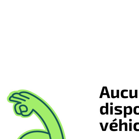
Aucu
disp
véhi