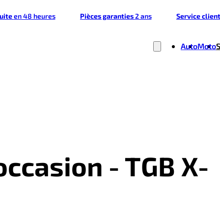
tuite
en 48 heures
Pièces garanties
2 ans
Service clien
Auto
Moto
occasion - TGB X-