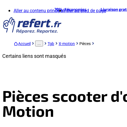
70%
d'économies
Livraison gra
Aller au contenu principal
Aller au pied de page
Accueil
Tgb
X-motion
Pièces
...
Certains liens sont masqués
Pièces scooter d'
Motion