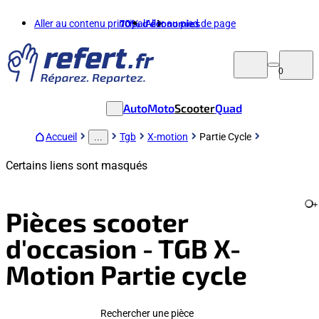
Aller au contenu principal
70%
d'économies
Aller au pied de page
0
Auto
Moto
Scooter
Quad
Accueil
Tgb
X-motion
Partie Cycle
...
Certains liens sont masqués
+
Pièces scooter
d'occasion - TGB X-
Motion Partie cycle
Rechercher une pièce