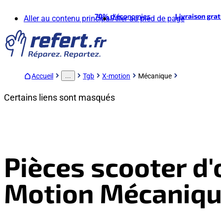
70%
d'économies
Livraison gra
Aller au contenu principal
Aller au pied de page
Accueil
Tgb
X-motion
Mécanique
...
Certains liens sont masqués
Pièces scooter d'
Motion Mécaniq