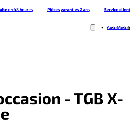
tuite
en 48 heures
Pièces garanties
2 ans
Service clien
Auto
Moto
occasion - TGB X-
ue