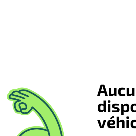
Aucu
disp
véhi