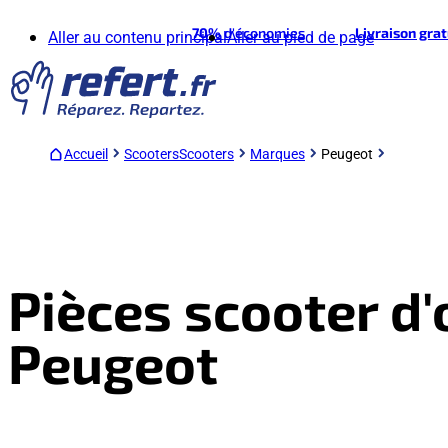
70%
d'économies
Livraison gra
Aller au contenu principal
Aller au pied de page
Accueil
Scooters
Scooters
Marques
Peugeot
Pièces scooter d
Peugeot