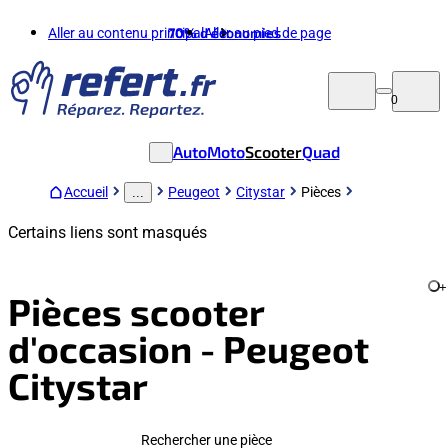
Aller au contenu principal
70%
d'économies
Aller au pied de page
0
Auto
Moto
Scooter
Quad
Accueil
Peugeot
Citystar
Pièces
...
Certains liens sont masqués
+
Pièces scooter
d'occasion - Peugeot
Citystar
Rechercher une pièce