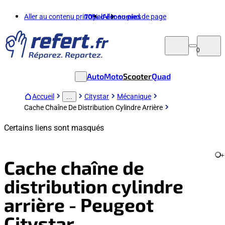
Aller au contenu principal
70%
d'économies
Aller au pied de page
0
Auto
Moto
Scooter
Quad
Accueil
Citystar
Mécanique
...
Cache Chaîne De Distribution Cylindre Arrière
Certains liens sont masqués
+
Cache chaîne de
distribution cylindre
arrière - Peugeot
Citystar