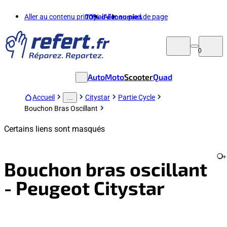
Aller au contenu principal
70%
d'économies
Aller au pied de page
0
Auto
Moto
Scooter
Quad
Accueil
Citystar
Partie Cycle
...
Bouchon Bras Oscillant
Certains liens sont masqués
+
Bouchon bras oscillant
- Peugeot Citystar