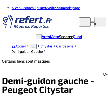
Aller au contenu principal
70%
d'économies
Aller au pied de page
0
Auto
Moto
Scooter
Quad
Accueil
Citystar
Carrosserie
...
Demi-guidon Gauche
Certains liens sont masqués
+
Demi-guidon gauche -
Peugeot Citystar