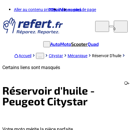
Aller au contenu principal
70%
d'économies
Aller au pied de page
0
Auto
Moto
Scooter
Quad
Accueil
Citystar
Mécanique
Réservoir D'huile
...
Certains liens sont masqués
+
Réservoir d'huile -
Peugeot Citystar
Votre moto mérite la pièce parfaite.