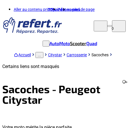
Aller au contenu principal
70%
d'économies
Aller au pied de page
0
Auto
Moto
Scooter
Quad
Accueil
Citystar
Carrosserie
Sacoches
...
Certains liens sont masqués
+
Sacoches - Peugeot
Citystar
Votre moto mérite la pièce parfaite.