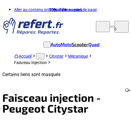
Aller au contenu principal
70%
d'économies
Aller au pied de page
0
Auto
Moto
Scooter
Quad
Accueil
Citystar
Mécanique
...
Faisceau Injection
Certains liens sont masqués
+
Faisceau injection -
Peugeot Citystar