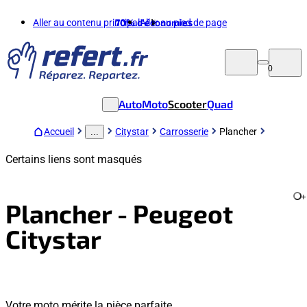
Aller au contenu principal
70%
d'économies
Aller au pied de page
0
Auto
Moto
Scooter
Quad
Accueil
Citystar
Carrosserie
Plancher
...
Certains liens sont masqués
+
Plancher - Peugeot
Citystar
Votre moto mérite la pièce parfaite.