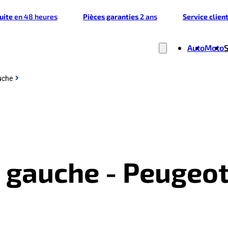
tuite
en 48 heures
Pièces garanties
2 ans
Service clien
Auto
Moto
auche
re gauche - Peugeot