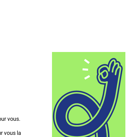
,
our vous.
r vous la